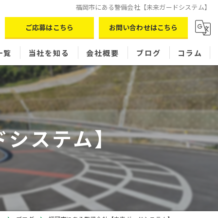
福岡市にある警備会社【未来ガードシステム】
ご応募はこちら
お問い合わせはこちら
一覧
当社を知る
会社概要
ブログ
コラム
パート
現場スタッフ
ドシステム】
シフト制
正社員
女性