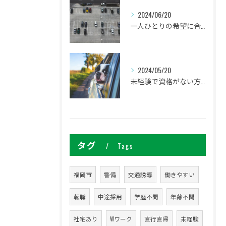
2024/06/20
一人ひとりの希望に合わせた働き方ができます
2024/05/20
未経験で資格がない方でも研修があるので安心してください
タグ
Tags
福岡市
警備
交通誘導
働きやすい
転職
中途採用
学歴不問
年齢不問
社宅あり
Wワーク
直行直帰
未経験