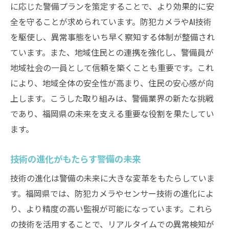
に応じた警備プランを策定することで、より効果的に安
未来の観光警備に向けた取り組み
全を守ることが求められています。防犯カメラやAI技術
警備員のやりがい福岡で地域を支える責任感
を駆使し、異常事態をいち早く察知する体制が整備され
地域の安心を守る警備員の役割
ています。また、地域住民との連携を強化し、警備員が
警備の仕事における達成感と成長
地域社会の一員として信頼を築くことも重要です。これ
警備員としての使命感を高める方法
により、地域全体の安全性が高まり、住民の安心感が向
地域住民の信頼を得る警備の実践
上します。こうした取り組みは、警備業界の新たな挑戦
であり、福岡県の未来を支える重要な役割を果たしてい
福岡で警備員が直面する日常の挑戦
ます。
やりがいを感じる警備のリアルな体験談
福岡県の商業施設での警備の発展とその重要性
技術の進化がもたらす警備の未来
商業施設における警備の役割強化
技術の進化は警備の未来に大きな変革をもたらしていま
テクノロジーと警備の融合による安全性向
す。福岡県では、防犯カメラやセンサー技術の進化によ
上
り、より精度の高い監視が可能になっています。これら
福岡県の商業施設で求められる警備スキル
の技術を活用することで、リアルタイムでの異常検知が