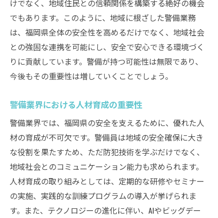
けでなく、地域住民との信頼関係を構築する絶好の機会
警備から考える福岡県の安全戦略
でもあります。このように、地域に根ざした警備業務
未来の福岡を支える警備の新しい形
は、福岡県全体の安全性を高めるだけでなく、地域社会
地域の安全を確保するための警備の視点
との強固な連携を可能にし、安全で安心できる環境づく
警備の視点から予測する福岡県の未来
りに貢献しています。警備が持つ可能性は無限であり、
今後もその重要性は増していくことでしょう。
福岡の安全を実現する警備の可能性
警備業界から見た福岡の発展可能性
警備業界における人材育成の重要性
警備業界では、福岡県の安全を支えるために、優れた人
材の育成が不可欠です。警備員は地域の安全確保に大き
な役割を果たすため、ただ防犯技術を学ぶだけでなく、
地域社会とのコミュニケーション能力も求められます。
人材育成の取り組みとしては、定期的な研修やセミナー
の実施、実践的な訓練プログラムの導入が挙げられま
す。また、テクノロジーの進化に伴い、AIやビッグデー