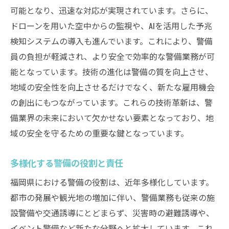
消費者の安心を支える警備の重要性
可能となり、迅速な対応が実現されています。さらに、
商業施設警備の現場から見る課題と対応策
ドローンを用いた空中からの監視や、AIを活用した予兆
福岡の商業施設で進化する警備体制
検知システムの導入も進んでいます。これにより、警備
員の負担が軽減され、より安全で効率的な警備業務が可
警備の未来を見据えた福岡県の新たな取り組み
能となっています。技術の進化は警備の質を向上させ、
未来志向の警備体制構築への道
地域の安全性を向上させるだけでなく、新たな雇用機会
AIとビッグデータを活用した警備の展望
の創出にもつながっています。これらの技術革新は、警
地域全体で取り組む安全確保の施策
備業界の未来において欠かせない要素となっており、地
福岡県の警備業界が目指す目標とビジョン
域の安全を守るための重要な鍵となっています。
新技術導入が可能にするセキュリティ強化
持続可能な警備システムの構築
多様化する警備の役割と責任
地域の安全を支える警備の仕事福岡の現状と未
福岡県における警備の役割は、近年多様化しています。
来
都市の発展や観光地の増加に伴い、警備業務も従来の施
現代社会における警備の重要性
設警備や交通誘導にとどまらず、災害時の避難誘導や、
イベント警備など新たな分野へと拡大しています。これ
福岡県での警備需要の現状分析