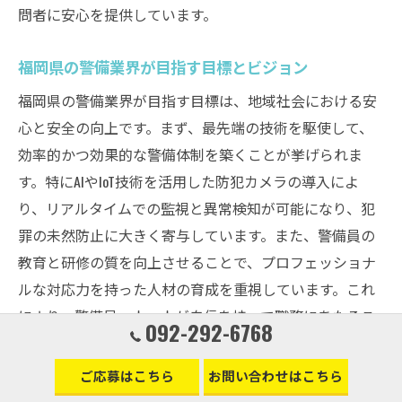
問者に安心を提供しています。
福岡県の警備業界が目指す目標とビジョン
福岡県の警備業界が目指す目標は、地域社会における安
心と安全の向上です。まず、最先端の技術を駆使して、
効率的かつ効果的な警備体制を築くことが挙げられま
す。特にAIやIoT技術を活用した防犯カメラの導入によ
り、リアルタイムでの監視と異常検知が可能になり、犯
罪の未然防止に大きく寄与しています。また、警備員の
教育と研修の質を向上させることで、プロフェッショナ
ルな対応力を持った人材の育成を重視しています。これ
により、警備員一人一人が自信を持って職務にあたるこ
092-292-6768
とが可能となり、地域住民に信頼される存在となること
を目指しています。最終的には、地域全体が一体となっ
ご応募はこちら
お問い合わせはこちら
て安全を守ることをビジョンとし、日々の取り組みを進