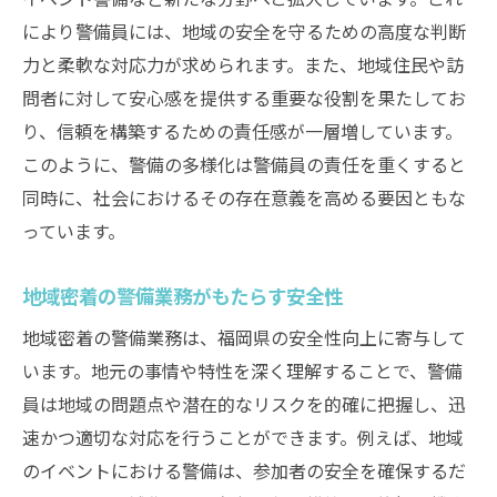
により警備員には、地域の安全を守るための高度な判断
警備業界の新しいトレンドを探る
力と柔軟な対応力が求められます。また、地域住民や訪
地域の安全を確保するための警備の工夫
問者に対して安心感を提供する重要な役割を果たしてお
警備の現場から見た福岡県の安全課題
り、信頼を構築するための責任感が一層増しています。
未来を見据えた警備業界の展望
このように、警備の多様化は警備員の責任を重くすると
福岡県の活気を守る警備の重要性とその展開
同時に、社会におけるその存在意義を高める要因ともな
活気ある地域社会を支える警備の役割
っています。
安全な生活環境を提供する警備の努力
地域密着の警備業務がもたらす安全性
地域の活力を高めるための警備の工夫
地域密着の警備業務は、福岡県の安全性向上に寄与して
福岡の活気を支える警備業界の取り組み
います。地元の事情や特性を深く理解することで、警備
警備の視点から見る地域活性化の可能性
員は地域の問題点や潜在的なリスクを的確に把握し、迅
活気ある福岡を実現するための警備の役割
速かつ適切な対応を行うことができます。例えば、地域
警備の視点から見る福岡県の安全と未来の可能
のイベントにおける警備は、参加者の安全を確保するだ
性