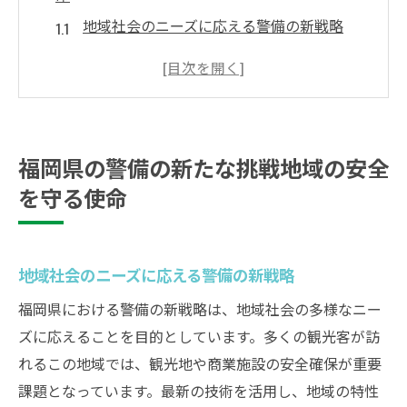
地域社会のニーズに応える警備の新戦略
技術の進化がもたらす警備の未来
多様化する警備の役割と責任
地域密着の警備業務がもたらす安全性
警備業界における人材育成の重要性
福岡県の警備の新たな挑戦地域の安全
福岡県の安全を支える警備の使命とは
を守る使命
観光地福岡での警備の役割と未来の展望
観光客増加に伴う警備の新たな課題
地域観光振興と警備の連携強化
地域社会のニーズに応える警備の新戦略
スマート警備技術の導入と展望
福岡県における警備の新戦略は、地域社会の多様なニー
観光地特有の警備ニーズに応える方法
ズに応えることを目的としています。多くの観光客が訪
れるこの地域では、観光地や商業施設の安全確保が重要
福岡の観光地における警備のベストプラク
課題となっています。最新の技術を活用し、地域の特性
ティス