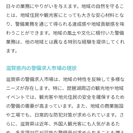
福岡県の観光地での警備求人の現状
日々の業務にやりがいを与えます。地域の自然を守るこ
とは、地域住民や観光客にとっても大きな安心材料とな
滋賀と福岡警備求人地域特有の魅力を紹介
り、警備業務を通じて得られる達成感や地域貢献感を味
滋賀と福岡の警備求人の比較
わうことができます。地域の風土や文化に根付いた警備
地域特性を活かした警備求人の選び方
業務は、他の地域とは異なる特別な経験を提供してくれ
地域密着型の警備求人の魅力
ます。
両地域での警備求人の違い
滋賀と福岡の警備求人の共通点
滋賀県内の警備求人市場の現状
地域特有の警備求人の得られるスキル
滋賀県の警備求人市場は、地域の特性を反映して多様な
警備職に求められるスキル滋賀と福岡の違い
ニーズが存在します。特に、琵琶湖周辺の観光地や地域
地域別に異なる警備のスキル要件
イベントでは、観光客や地元住民の安全を確保するため
の警備の需要が高まっています。また、地域の商業施設
滋賀で求められる警備スキル
や工場でも、日常的な防犯対策が求められています。さ
福岡で必要とされる警備スキル
らに、滋賀県は近年、外国人観光客にも人気があるた
地域によるスキルアップの方法
め、多言語対応が可能な警備員が求められることも増え