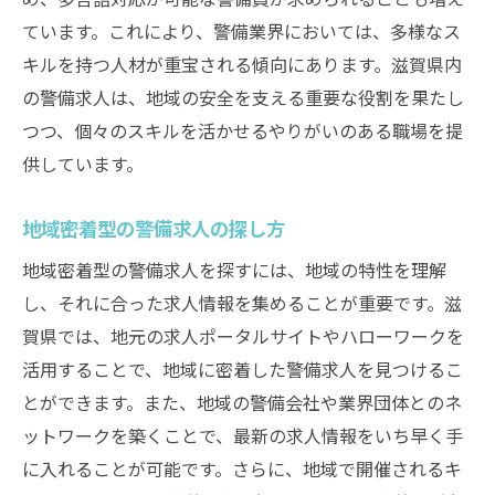
滋賀と福岡での研修制度の違い
ています。これにより、警備業界においては、多様なス
スキルアップで広がるキャリアの可能性
キルを持つ人材が重宝される傾向にあります。滋賀県内
福岡の警備求人イベント季節の変動を理解
の警備求人は、地域の安全を支える重要な役割を果たし
福岡のイベントと警備求人の関係
つつ、個々のスキルを活かせるやりがいのある職場を提
季節ごとの警備求人の動向
供しています。
イベントシーズンにおける警備求人の探し
地域密着型の警備求人の探し方
方
地域密着型の警備求人を探すには、地域の特性を理解
福岡の警備求人に影響する季節要因
し、それに合った求人情報を集めることが重要です。滋
イベント警備で必要なスキルと資格
賀県では、地元の求人ポータルサイトやハローワークを
警備求人におけるイベントの重要性
活用することで、地域に密着した警備求人を見つけるこ
滋賀県で警備求人検索自然と都市の調和
とができます。また、地域の警備会社や業界団体とのネ
滋賀の自然と都市環境の警備求人
ットワークを築くことで、最新の求人情報をいち早く手
自然環境での警備職の魅力
に入れることが可能です。さらに、地域で開催されるキ
都市と自然の両方をカバーする警備求人