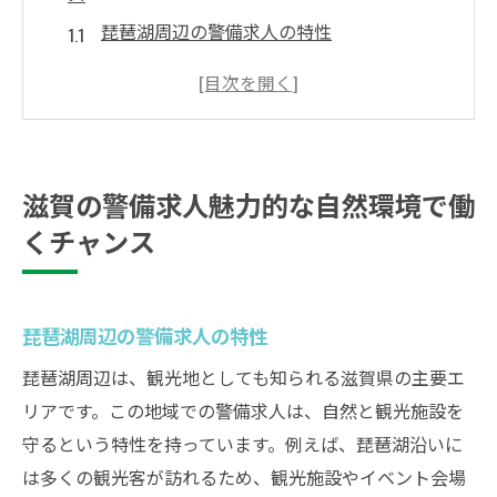
琵琶湖周辺の警備求人の特性
自然豊かな環境での警備のやりがい
滋賀県内の警備求人市場の現状
地域密着型の警備求人の探し方
滋賀の警備求人に求められるスキル
滋賀の警備求人魅力的な自然環境で働
警備業界でのキャリアアップの可能性
くチャンス
福岡の警備求人都市部での安全守るやりがい
福岡市内の商業施設での警備求人
都市部特有の警備のニーズ
琵琶湖周辺の警備求人の特性
福岡での警備求人の探し方
琵琶湖周辺は、観光地としても知られる滋賀県の主要エ
求人サイトで探す福岡の警備求人
リアです。この地域での警備求人は、自然と観光施設を
守るという特性を持っています。例えば、琵琶湖沿いに
都市部の警備求人に求められる能力
は多くの観光客が訪れるため、観光施設やイベント会場
福岡での警備業界の将来性