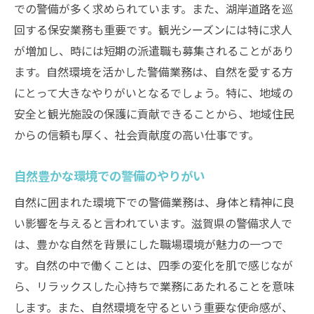
での警備が多く求められています。また、湖岸道路を巡
警備の求人滋賀での特徴と探し方を解説
回する保安業務も重要です。観光シーズンには特に求人
滋賀の警備求人の種類と特徴
が増加し、時には短期の派遣職も募集されることがあり
効果的な求人情報収集の方法
ます。自然環境を活かした警備業務は、自然を愛する方
地元の求人サイトの活用法
にとって大きなやりがいとなるでしょう。特に、地域の
滋賀での警備求人の応募ポイント
安全と観光施設の保護に貢献できることから、地域住民
からの信頼も厚く、社会貢献度の高い仕事です。
警備職に必要な資格と取得方法
滋賀の警備求人で見られる傾向
自然豊かな環境での警備のやりがい
福岡県での警備求人観光地での需要増加
自然に囲まれた環境下での警備業務は、身体と精神に良
観光地の警備求人の増加要因
い影響を与えると言われています。滋賀県の警備求人で
福岡の観光地での警備の役割
は、豊かな自然を背景にした職場環境が魅力の一つで
観光シーズンにおける警備求人の変動
す。自然の中で働くことは、四季の変化を肌で感じなが
観光施設での警備求人の探し方
ら、リラックスした心持ちで業務にあたれることを意味
観光地で働く警備職の魅力
します。また、自然環境を守るという重要な使命感が、