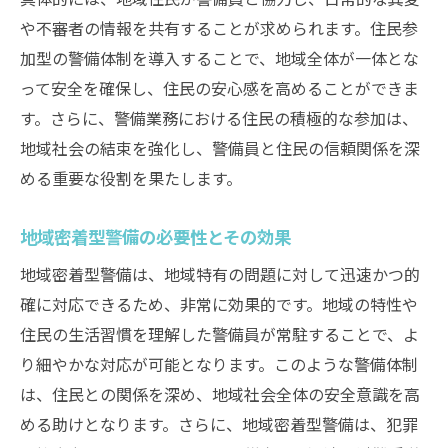
や不審者の情報を共有することが求められます。住民参
多様化する脅威に対する対策
加型の警備体制を導入することで、地域全体が一体とな
地域防災計画との連携強化
って安全を確保し、住民の安心感を高めることができま
警備員と住民の信頼関係構築
す。さらに、警備業務における住民の積極的な参加は、
防犯教育の推進と地域社会の協力
地域社会の結束を強化し、警備員と住民の信頼関係を深
地域に根ざした防犯意識の向上
める重要な役割を果たします。
地域に根ざした警備の使命とその意義
地域密着型警備の実践と成果
地域密着型警備の必要性とその効果
地域独自のニーズに応じた警備サービス
地域密着型警備は、地域特有の問題に対して迅速かつ的
差別化された警備の価値提供
確に対応できるため、非常に効果的です。地域の特性や
住民の生活習慣を理解した警備員が常駐することで、よ
地域社会との信頼関係構築の重要性
り細やかな対応が可能となります。このような警備体制
地域行事と警備の連携事例
は、住民との関係を深め、地域社会全体の安全意識を高
警備業務を通じた地域社会への貢献
める助けとなります。さらに、地域密着型警備は、犯罪
未来ガードシステムが描く警備の未来と地域へ