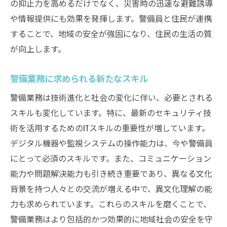
の抑止力を高めるだけでなく、災害時の迅速な避難誘導
の貢献
や情報提供にも効果を発揮します。警備員と住民が連携
未来ガードシステムのビジョンと目標
することで、地域の安全が強固になり、住民の生活の質
地域貢献を実現するための戦略
が向上します。
革新的な警備モデルの導入事例
警備業務に求められる新たなスキル
地域社会との協力体制の構築
持続可能な警備体制の確立
警備業務は技術進化と社会の変化に伴い、必要とされる
スキルも変化しています。特に、最新のセキュリティ技
未来に向けた警備業界の展望
術を活用するためのITスキルの重要性が増しています。
デジタル機器や監視システムの操作能力は、今や警備員
にとって必須のスキルです。また、コミュニケーション
能力や問題解決能力も引き続き重要であり、異なる文化
背景を持つ人々との交流が増える中で、異文化理解の能
力も求められています。これらのスキルを磨くことで、
警備業務はより包括的かつ効果的に地域社会の安全を守