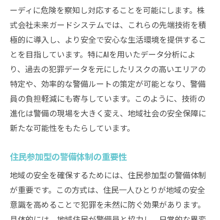
最新の監視システムの導入事例
ーディに危険を察知し対応することを可能にします。株
自動化技術が変える警備の現場
式会社未来ガードシステムでは、これらの先端技術を積
スマート技術で実現する予防警備
極的に導入し、より安全で安心な生活環境を提供するこ
未来の警備業務における課題と解決策
とを目指しています。特にAIを用いたデータ分析によ
り、過去の犯罪データを元にしたリスクの高いエリアの
警備員の育成とサポート未来ガードシステムの
特定や、効率的な警備ルートの策定が可能となり、警備
取り組み
員の負担軽減にも寄与しています。このように、技術の
警備員の育成プログラムとその成果
進化は警備の現場を大きく変え、地域社会の安全保障に
コミュニケーションスキルの向上支援
新たな可能性をもたらしています。
心理的サポートの重要性
教育と研修がもたらす効果
住民参加型の警備体制の重要性
キャリアパスの充実と未来展望
地域の安全を確保するためには、住民参加型の警備体制
警備員としての自覚と責任を育む
が重要です。この方式は、住民一人ひとりが地域の安全
住民の安心を守るための警備の新しい挑戦
意識を高めることで犯罪を未然に防ぐ効果があります。
住民ニーズに応える警備の取り組み
具体的には、地域住民が警備員と協力し、日常的な異変