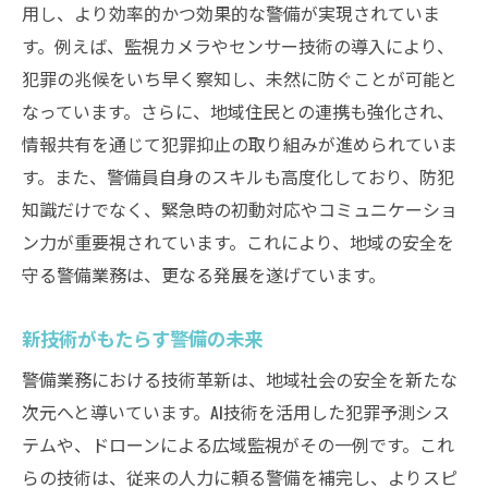
安全性向上のための最新設備の導入
用し、より効率的かつ効果的な警備が実現されていま
す。例えば、監視カメラやセンサー技術の導入により、
地域パートナーシップの構築とその成果
犯罪の兆候をいち早く察知し、未然に防ぐことが可能と
未来ガードシステムの実績と評価
なっています。さらに、地域住民との連携も強化され、
地域の未来を守る警備の魅力と重要性
情報共有を通じて犯罪抑止の取り組みが進められていま
警備業務が地域社会に与える影響
す。また、警備員自身のスキルも高度化しており、防犯
警備職の魅力とやりがい
知識だけでなく、緊急時の初動対応やコミュニケーショ
地域貢献を通じた警備の意義
ン力が重要視されています。これにより、地域の安全を
未来を見据えた警備の役割
守る警備業務は、更なる発展を遂げています。
地域文化を理解した警備活動
新技術がもたらす警備の未来
警備が担う信頼構築の重要性
警備業務における技術革新は、地域社会の安全を新たな
最新技術で実現するスマート警備の未来像
次元へと導いています。AI技術を活用した犯罪予測シス
スマート警備技術の進化
テムや、ドローンによる広域監視がその一例です。これ
AIとIoTによるセキュリティ強化
らの技術は、従来の人力に頼る警備を補完し、よりスピ