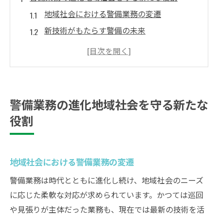
地域社会における警備業務の変遷
新技術がもたらす警備の未来
住民参加型の警備体制の重要性
地域密着型警備の必要性とその効果
警備業務に求められる新たなスキル
警備と地域社会の連携強化の手法
警備業務の進化地域社会を守る新たな
未来ガードシステムが提供する安心と安全の取
役割
り組み
安心を提供する未来ガードシステムのアプ
ローチ
地域社会における警備業務の変遷
地域コミュニケーションを重視した警備戦
警備業務は時代とともに進化し続け、地域社会のニーズ
略
に応じた柔軟な対応が求められています。かつては巡回
革新技術によるリスク管理
や見張りが主体だった業務も、現在では最新の技術を活