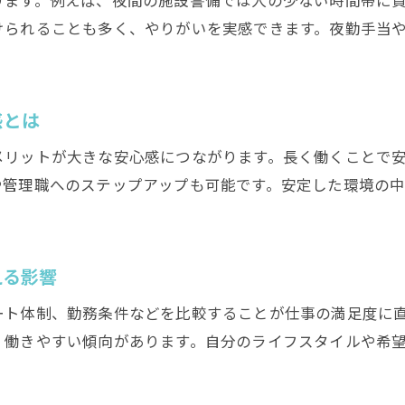
施設警備で収入安定を実現する工夫と対策
けられることも多く、やりがいを実感できます。夜勤手当
警備会社選びが収入の安定につながる理由
夜勤を含む警備の働き方と選び方ガイド
感とは
夜勤警備のメリットとデメリットを徹底比較
福岡で夜勤警備員の求人が多い背景を解説
メリットが大きな安心感につながります。長く働くことで
警備業務の働き方を選ぶ際のポイントまとめ
や管理職へのステップアップも可能です。安定した環境の
施設警備や交通誘導の夜勤の特徴を紹介
警備員バイト・正社員の夜勤事情を深掘り
える影響
夜勤警備で働く際に知りたい注意点と工夫
未経験から警備業に挑戦するためのポイント
ート体制、勤務条件などを比較することが仕事の満足度に
く働きやすい傾向があります。自分のライフスタイルや希
未経験でも警備業務に就ける理由と対策
警備員の研修・サポート体制を徹底解説
施設警備で未経験者が活躍するための秘訣