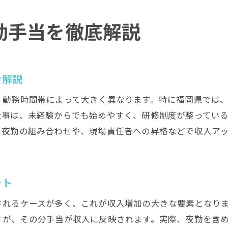
警備求人選びで重視すべき条件や環境
勤手当を徹底解説
警備業の資格やスキル取得のポイント紹介
福岡の警備会社で未経験者が選ばれる理由
警備会社選びで失敗しないための秘訣
を解説
警備会社の評判や口コミを確認する重要性
、勤務時間帯によって大きく異なります。特に福岡県では
福岡の警備会社ランキングを活用する方法
仕事は、未経験からでも始めやすく、研修制度が整ってい
施設警備に強い会社の特徴を見極めるコツ
・夜勤の組み合わせや、現場責任者への昇格などで収入ア
警備員求人情報から信頼できる会社を探す
働きやすい警備会社の見抜き方と注意点
転職や就職で後悔しない警備会社の選び方
ット
福岡県で長く続けられる警備の仕事の特徴
されるケースが多く、これが収入増加の大きな要素となり
警備業務で長期的に働くための秘訣を解説
すが、その分手当が収入に反映されます。実際、夜勤を含