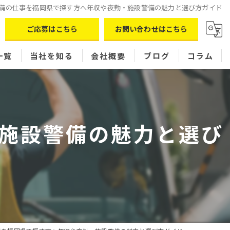
備の仕事を福岡県で探す方へ年収や夜勤・施設警備の魅力と選び方ガイド
ご応募はこちら
お問い合わせはこちら
一覧
当社を知る
会社概要
ブログ
コラム
パート
現場スタッフ
施設警備の魅力と選び
シフト制
正社員
女性