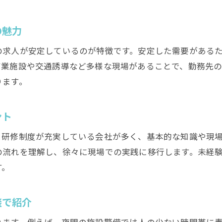
福岡で高収入を目指す警備員のポイント整理
施設警備におけるやりがいと大変さを知る
の魅力
施設警備の仕事で得られるやりがいとは何か
の求人が安定しているのが特徴です。安定した需要がある
警備員の仕事がきついと感じる場面と対処法
商業施設や交通誘導など多様な現場があることで、勤務先
施設警備で求められるスキルや注意点まとめ
ります。
警備業務の難しさを乗り越えるコツを伝授
警備員の現場体験から学ぶ大変さと成長機会
ント
福岡の警備求人で施設警備が選ばれる理由
。研修制度が充実している会社が多く、基本的な知識や現
警備員として安定収入を得るためのコツ
の流れを理解し、徐々に現場での実践に移行します。未経
警備の正社員求人で安定収入を目指す方法
す。
夜勤やシフト勤務で収入を増やす働き方
談で紹介
警備員が長く続けられる職場環境の選び方
福岡の警備求人から安定職を見つけるコツ
ります。例えば、夜間の施設警備では人の少ない時間帯に