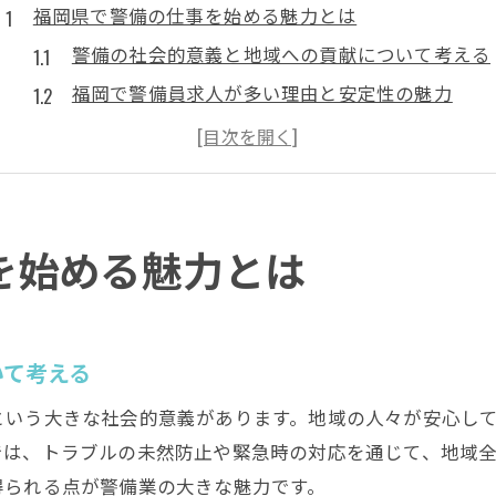
福岡県で警備の仕事を始める魅力とは
警備の社会的意義と地域への貢献について考える
福岡で警備員求人が多い理由と安定性の魅力
警備業務が未経験でも始めやすいポイント
施設警備や夜勤勤務のやりがいを体験談で紹介
正社員登用や長期勤務で得られる安心感とは
福岡の警備会社選びが仕事満足度に与える影響
を始める魅力とは
警備業務の年収や夜勤手当を徹底解説
警備業務で得られる年収の相場と特徴を解説
夜勤手当が警備員の収入に及ぼすメリット
いて考える
警備の正社員求人とアルバイトの収入比較
という大きな社会的意義があります。地域の人々が安心し
施設警備業務の年収アップにつながる働き方
では、トラブルの未然防止や緊急時の対応を通じて、地域
警備員求人で注目したい福利厚生や待遇面
得られる点が警備業の大きな魅力です。