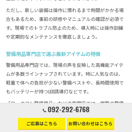
ただし、新しい装備は操作に慣れるまで時間がかかる場
合もあるため、事前の研修やマニュアルの確認が必須で
す。現場でのトラブル防止のため、導入時には操作訓練
や定期的なメンテナンスを徹底しましょう。
警備用品専門店で選ぶ最新アイテムの特徴
警備用品専門店では、現場の声を反映した高機能アイテ
ムが多数ラインナップされています。特に人気なのは、
軽量で体への負担が少ない警備ベストや、長時間使用で
もバッテリーが持つLED誘導灯などです。
「ワークマン警備用品」などの専門店では、実際の警備
092-292-6768
員によるフィードバックをもとに商品改良が行われてい
るため、現場での使いやすさが追求されています。試着
ご応募はこちら
お問い合わせはこちら
やデモ機体験ができる店舗も増えているので、初心者で