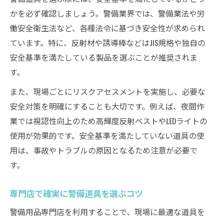
通販カタログで見落としがちな警備用品
かを必ず確認しましょう。警備業界では、警備業法や労
働安全衛生法など、各種法令に基づき安全性が求められ
警備カタログによる最新装備のチェック方
ています。特に、反射材や誘導棒などはJIS規格や独自の
法
安全基準を満たしている製品を選ぶことが推奨されま
警備の効率向上に役立つ最新装備とは
す。
警備効率を高める最新道具の選び方
また、現場ごとにリスクアセスメントを実施し、必要な
警備業界で注目の新しい装備と機能
安全対策を明確にすることも大切です。例えば、夜間作
警備用品専門店で選ぶ最新アイテムの特徴
業では視認性向上のため高輝度反射ベストやLEDライトの
警備カタログで話題の最新警備用品とは
使用が効果的です。安全基準を満たしていない道具の使
通販で手に入る高機能警備道具の比較
用は、事故やトラブルの原因となるため注意が必要で
通販で揃える警備道具の賢い選定術
す。
警備道具を通販で選ぶ際の基本手順
専門店で確実に警備道具を選ぶコツ
警備用品通販サイト活用の失敗しないコツ
専門店通販で警備用品を比較する方法
警備用品専門店を利用することで、現場に最適な道具を