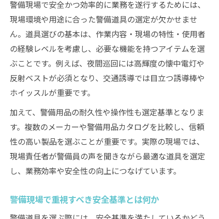
ワークマンで揃える警備用品の使い方
警備現場で安全かつ効率的に業務を遂行するためには、
警備道具をフル活用するためのチェック項
現場環境や用途に合った警備道具の選定が欠かせませ
目
ん。道具選びの基本は、作業内容・現場の特性・使用者
の経験レベルを考慮し、必要な機能を持つアイテムを選
警備現場で差がつく道具の使い分け術
ぶことです。例えば、夜間巡回には高輝度の懐中電灯や
用途に応じた警備道具の選び方
反射ベストが必須となり、交通誘導では目立つ誘導棒や
警備の種類ごとに適した道具の選び方
ホイッスルが重要です。
警備用途別に見る装備選定の考え方
加えて、警備用品の耐久性や操作性も選定基準となりま
販売店で相談できる警備道具の選定術
す。複数のメーカーや警備用品カタログを比較し、信頼
カタログを活用した警備用品の最適化法
性の高い製品を選ぶことが重要です。実際の現場では、
交通誘導用警備道具のおすすめ活用法
現場責任者が警備員の声を聞きながら最適な道具を選定
警備用品カタログ活用のポイント解説
し、業務効率や安全性の向上につなげています。
警備カタログで注目すべき装備の特徴解説
警備現場で重視すべき安全基準とは何か
警備用品カタログ比較で失敗しない選択術
金星カタログを活用した道具選びのコツ
警備道具を選ぶ際には、安全基準を満たしているかどう