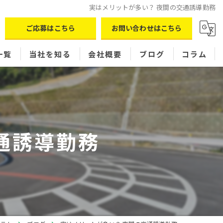
実はメリットが多い？ 夜間の交通誘導勤務
ご応募はこちら
お問い合わせはこちら
一覧
当社を知る
会社概要
ブログ
コラム
パート
現場スタッフ
通誘導勤務
シフト制
正社員
女性