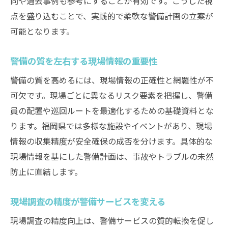
向や過去事例も参考にすることが有効です。こうした視
警備計画に役立つ現場調査の実践ポイント
点を盛り込むことで、実践的で柔軟な警備計画の立案が
警備計画に必要な現場調査の着目点を解説
可能となります。
警備の現場調査を計画立案に活かす方法
警備の質を左右する現場情報の重要性
警備計画策定に現場調査が欠かせない理由
現場調査が警備計画の精度向上に貢献する
警備の質を高めるには、現場情報の正確性と網羅性が不
可欠です。現場ごとに異なるリスク要素を把握し、警備
警備計画の効果を高める調査実践術とは
員の配置や巡回ルートを最適化するための基礎資料とな
警備業務の計画化に必須の現場調査活用法
ります。福岡県では多様な施設やイベントがあり、現場
現場ごとの警備課題を見極めるコツ
情報の収集精度が安全確保の成否を分けます。具体的な
警備現場ごとの課題を見抜く調査のポイン
現場情報を基にした警備計画は、事故やトラブルの未然
ト
防止に直結します。
警備課題発見に役立つ現場調査の視点
警備現場で課題解決に繋がる調査手法
現場調査の精度が警備サービスを変える
警備業務で直面する課題への対応策を考察
現場調査の精度向上は、警備サービスの質的転換を促し