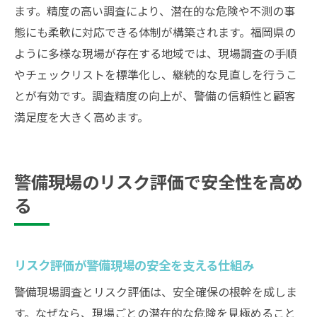
警備現場調査で課題把握が重要な理由
ます。精度の高い調査により、潜在的な危険や不測の事
警備課題を現場ごとに分析する実践テクニ
態にも柔軟に対応できる体制が構築されます。福岡県の
ック
ように多様な現場が存在する地域では、現場調査の手順
やチェックリストを標準化し、継続的な見直しを行うこ
警備業務の効率化を実現する現場調査の秘訣
とが有効です。調査精度の向上が、警備の信頼性と顧客
警備現場調査で業務効率化を図るための工
満足度を大きく高めます。
夫
警備業務効率化の鍵となる現場調査の進め
方
警備現場のリスク評価で安全性を高め
警備の現場調査が生産性向上に寄与する理
る
由
現場調査による警備業務改善の実践ポイン
ト
リスク評価が警備現場の安全を支える仕組み
警備現場調査で無駄を省く効率化戦略を紹
警備現場調査とリスク評価は、安全確保の根幹を成しま
介
す。なぜなら、現場ごとの潜在的な危険を見極めること