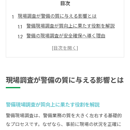
目次
現場調査が警備の質に与える影響とは
警備現場調査が質向上に果たす役割を解説
警備の現場調査が安全確保へ導く理由
警備業務に現場調査が不可欠な理由とは
効果的な警備に必要な現場調査の視点
警備の質を左右する現場情報の重要性
現場調査の精度が警備サービスを変える
現場調査が警備の質に与える影響とは
警備現場のリスク評価で安全性を高める
リスク評価が警備現場の安全を支える仕組
み
警備現場調査が質向上に果たす役割を解説
警備現場におけるリスク評価の具体的手順
警備現場調査は、警備業務の質を大きく左右する基礎的
警備の安全性確保に役立つ評価ポイント
なプロセスです。なぜなら、事前に現場の状況を正確に