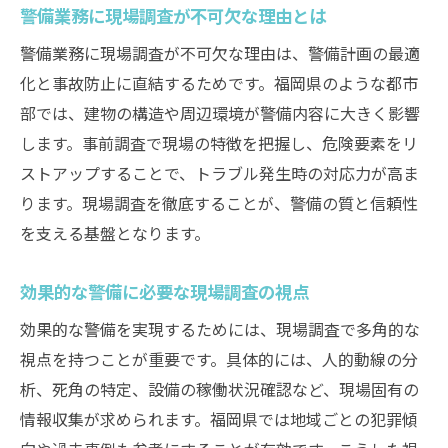
警備業務に現場調査が不可欠な理由とは
警備で活かすリスク管理の基本手法を紹介
警備業務に現場調査が不可欠な理由は、警備計画の最適
警備現場進行に役立つリスク管理の要点
化と事故防止に直結するためです。福岡県のような都市
警備業務で実践できるリスク低減策とは
部では、建物の構造や周辺環境が警備内容に大きく影響
警備現場調査とリスク管理の連携の重要性
します。事前調査で現場の特徴を把握し、危険要素をリ
安全確保に重要な警備の現場分析手法
ストアップすることで、トラブル発生時の対応力が高ま
ります。現場調査を徹底することが、警備の質と信頼性
警備現場分析で安全確保に繋がる着眼点
を支える基盤となります。
警備現場調査が導く分析手法の実例紹介
警備の現場分析で事故予防を徹底する方法
効果的な警備に必要な現場調査の視点
警備業務の安全性を高める現場分析の工夫
効果的な警備を実現するためには、現場調査で多角的な
警備現場の詳細分析が安全性を左右する理
視点を持つことが重要です。具体的には、人的動線の分
由
析、死角の特定、設備の稼働状況確認など、現場固有の
現場調査を活かした警備分析の実践ポイン
情報収集が求められます。福岡県では地域ごとの犯罪傾
ト