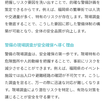
把握しリスク要因を洗い出すことで、的確な警備計画を
現場調査とリスク評価で警備体制を強化
策定できるからです。例えば、福岡県の繁華街では人流
警備現場でのリスク分析の実践的な進め方
や交通量が多く、特有のリスクが存在します。現場調査
警備のリスク評価で事故防止を実現する
を徹底することで、こうした要因に即した警備体制の構
福岡県で警備現場調査を行う意義を解説
築が可能となり、全体の安全品質が向上します。
福岡県特有の警備現場調査のポイントとは
警備現場調査が福岡県で重要視される背景
警備の現場調査が安全確保へ導く理由
警備の現場調査が地域安全に与える効果
警備の現場調査は、安全確保の第一歩です。現場特有の
福岡県で求められる警備調査の対応力
危険箇所や人的動線を把握することで、事前にリスクを
警備現場調査が福岡県の課題解決に有効な
減少させることができます。例えば、福岡県のイベント
理由
施設では出入口や避難経路の確認が不可欠です。こうし
た調査を怠ると、万一の際に迅速な対応が難しくなりま
地域特性に応じた警備調査の進め方を解説
す。現場調査により潜在リスクを特定し、有効な対策を
リスク管理を意識した警備現場の進め方
講じることが安全を守る要です。
リスク管理を軸にした警備現場の実践策
警備現場で効果的なリスク対策を導入する