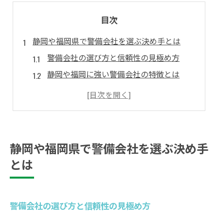
目次
静岡や福岡県で警備会社を選ぶ決め手とは
警備会社の選び方と信頼性の見極め方
静岡や福岡に強い警備会社の特徴とは
警備サービスの比較で重視すべき基準
警備会社ランキングや評判を活用する方法
地域密着型警備のメリットと選び方
警備業界の現状と将来性を深掘り解説
静岡や福岡県で警備会社を選ぶ決め手
警備業界の人手不足とその背景に迫る
とは
警備会社の現状と将来性の見通し分析
静岡や福岡の警備需要と業界の動き
警備会社の選び方と信頼性の見極め方
安心を支える警備業界の最新トレンド解説