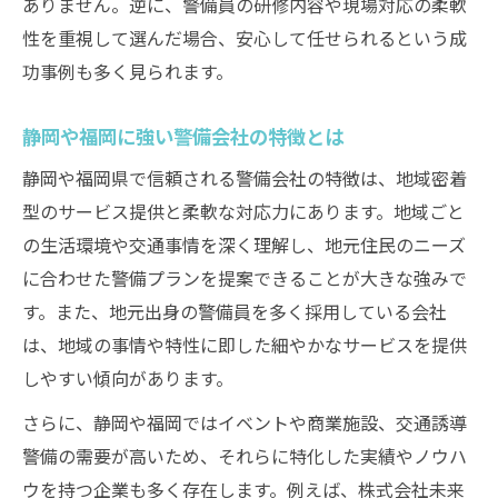
ありません。逆に、警備員の研修内容や現場対応の柔軟
警備会社における人手不足問題と対応策
性を重視して選んだ場合、安心して任せられるという成
警備業界を悩ませる人手不足の実態とは
功事例も多く見られます。
警備会社が進める人材確保の最新戦略
求人倍率と採用難が警備に与える影響
静岡や福岡に強い警備会社の特徴とは
労働環境改善で警備員確保を目指す動き
静岡や福岡県で信頼される警備会社の特徴は、地域密着
警備会社の待遇向上がもたらす効果
型のサービス提供と柔軟な対応力にあります。地域ごと
福岡県や静岡で注目の警備選び最新事情
の生活環境や交通事情を深く理解し、地元住民のニーズ
最近注目の警備会社サービス動向紹介
に合わせた警備プランを提案できることが大きな強みで
静岡や福岡の新しい警備ニーズへの対応
す。また、地元出身の警備員を多く採用している会社
は、地域の事情や特性に即した細やかなサービスを提供
警備会社のeラーニング導入事例とは
しやすい傾向があります。
パワハラ対策と警備会社の意識改革
警備員高齢化と若手採用の現場事情
さらに、静岡や福岡ではイベントや商業施設、交通誘導
警備の需要が高いため、それらに特化した実績やノウハ
ウを持つ企業も多く存在します。例えば、株式会社未来