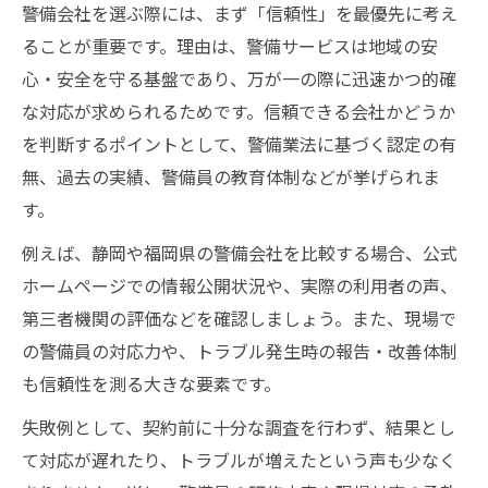
警備業界の大手企業と今後の展望
警備会社を選ぶ際には、まず「信頼性」を最優先に考え
ることが重要です。理由は、警備サービスは地域の安
地域別にみる警備サービスの特徴比較
心・安全を守る基盤であり、万が一の際に迅速かつ的確
静岡と福岡で異なる警備サービスの特徴
な対応が求められるためです。信頼できる会社かどうか
地域ごとの警備会社の強みと対応力とは
を判断するポイントとして、警備業法に基づく認定の有
警備員の地域性がサービスに与える影響
無、過去の実績、警備員の教育体制などが挙げられま
警備会社一覧から見るサービスの傾向
す。
地域密着型警備会社のメリット比較
例えば、静岡や福岡県の警備会社を比較する場合、公式
信頼できる警備会社の見極め方法を伝授
ホームページでの情報公開状況や、実際の利用者の声、
警備会社の信頼性はどこで判断するか
第三者機関の評価などを確認しましょう。また、現場で
口コミや評判を警備会社選びに活かす方法
の警備員の対応力や、トラブル発生時の報告・改善体制
優良な警備会社の特徴と選定ポイント
も信頼性を測る大きな要素です。
警備会社ランキングを参考にするコツ
失敗例として、契約前に十分な調査を行わず、結果とし
警備会社の実績や導入事例の確認方法
て対応が遅れたり、トラブルが増えたという声も少なく