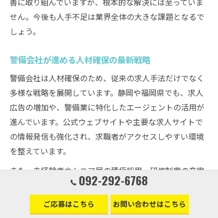
善に取り組んでいますが、根本的な解決には至っていま
せん。今後も人手不足は業界全体の大きな課題となるで
しょう。
警備会社が進める人材確保の最新戦略
警備会社は人材確保のため、従来の求人手法だけでなく
多様な戦略を展開しています。静岡や福岡県でも、求人
広告の増加や、警備業に特化したエージェントの活用が
進んでいます。公式ウェブサイトや主要な求人サイトで
の情報発信も強化され、求職者がアクセスしやすい環境
を整えています。
また、未経験者やシニア層の積極採用、研修制度の充実
092-292-6768
なども注目されています。資格取得支援やeラーニングを
導入し、警備の専門知識や現場対応力を高めることで、
ご応募はこちら
お問い合わせはこちら
より多くの人材が安心して働ける体制を整えています。