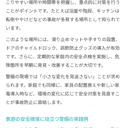
子どもや高齢者の安全を守る具体的手順
こりやすい場所や時間帯を把握し、重点的に対策を行う
ことがポイントです。たとえば浴室や階段、キッチンは
警備が推奨する子供と高齢者の安全手順
転倒ややけどなどの事故が多発する場所として知られて
家庭内事故対策に役立つ警備の実践方法
います。
警備の視点で実践する安全確保の流れ
このような場所には、滑り止めマットや手すりの設置、
高齢者と子供の事故防止に警備を活用
ドアのチャイルドロック、誤飲防止グッズの導入が有効
警備知識で守る家庭の安心な暮らし方
です。さらに、定期的な家庭内の安全点検を実施し、危
家庭内事故の傾向と警備的アプローチ
険箇所を早期に発見・改善することが大切です。
警備から読み解く家庭内事故の傾向分析
警備の現場では「小さな変化を見逃さない」ことが求め
家庭内事故ランキングと警備の視点
られます。家庭でも同様に、家具の配置換えや新しい家
警備が注目する事故発生パターンと対策
電導入時など、環境の変化に応じて安全対策を見直すこ
高齢者事故予防に有効な警備アプローチ
とが事故防止に直結します。
警備を活かした子供事故防止の工夫
家庭の安全確保に役立つ警備の実践例