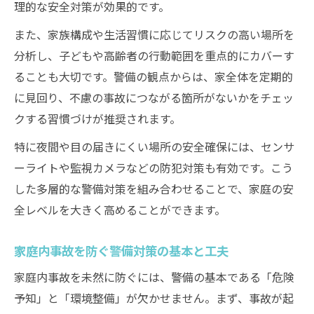
理的な安全対策が効果的です。
警備経験から学ぶ家庭内危険箇所の見極め
方
また、家族構成や生活習慣に応じてリスクの高い場所を
分析し、子どもや高齢者の行動範囲を重点的にカバーす
家庭内の事故多発エリアを警備視点で特定
ることも大切です。警備の観点からは、家全体を定期的
警備を活かした危険箇所チェックリスト作
に見回り、不慮の事故につながる箇所がないかをチェッ
成
クする習慣づけが推奨されます。
家庭の安全維持に役立つ警備的発見方法
特に夜間や目の届きにくい場所の安全確保には、センサ
警備で気付く子供と高齢者の危険スポット
ーライトや監視カメラなどの防犯対策も有効です。こう
日常に潜むリスクと警備から見る対策
した多層的な警備対策を組み合わせることで、家庭の安
警備視点で日常のリスクを見直す重要性
全レベルを大きく高めることができます。
家庭の安全を守る警備発想のリスク対策
警備で気付く日常の事故予防ポイント
家庭内事故を防ぐ警備対策の基本と工夫
警備的アプローチでリスクを減らす工夫
家庭内事故を未然に防ぐには、警備の基本である「危険
警備の観点から見た生活リスク回避法
予知」と「環境整備」が欠かせません。まず、事故が起