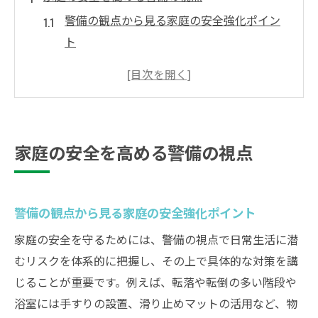
警備の観点から見る家庭の安全強化ポイン
ト
家庭内事故を防ぐ警備対策の基本と工夫
家庭の安全確保に役立つ警備の実践例
警備目線で考える子供の安全を守る要点
高齢者の事故防止に警備が果たす役割とは
家庭の安全を高める警備の視点
事故防止策を知り家族を守る工夫
警備の知識で実践する家庭事故防止策
家庭の安全向上に役立つ警備の工夫とは
警備の観点から見る家庭の安全強化ポイント
警備視点で考える事故発生時の対応法
家庭の安全を守るためには、警備の視点で日常生活に潜
家族の安全確保に有効な警備対策を紹介
むリスクを体系的に把握し、その上で具体的な対策を講
じることが重要です。例えば、転落や転倒の多い階段や
警備を踏まえた子供と高齢者事故防止法
浴室には手すりの設置、滑り止めマットの活用など、物
警備経験に学ぶ家庭内危険箇所の発見法