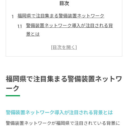
目次
福岡県で注目集まる警備装置ネットワーク
警備装置ネットワーク導入が注目される背
景とは
警備強化に役立つ最新ネットワーク技術の
特徴
防犯対策としての警備装置ネットワークの
役割
福岡県で注目集まる警備装置ネットワ
警備の質を高める装置ネットワークの利点
ーク
地域と連携した警備ネットワーク活用の重
要性
最新警備システムによる安全対策のポイント
警備装置ネットワーク導入が注目される背景とは
警備の視点から見る最新装置の安全対策効
警備装置ネットワークが福岡県で注目されている背景に
果