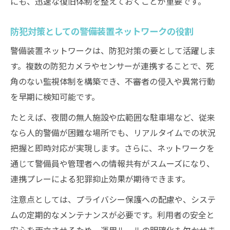
にも、迅速な復旧体制を整えておくことが重要です。
警備ネットワーク構築がもたらす効果とは
防犯対策としての警備装置ネットワークの役割
警備装置ネットワークが地域にもたらす変
化
警備装置ネットワークは、防犯対策の要として活躍しま
す。複数の防犯カメラやセンサーが連携することで、死
警備業務効率化と防犯力向上のポイント
角のない監視体制を構築でき、不審者の侵入や異常行動
警備装置ネットワークで防ぐトラブルの事
を早期に検知可能です。
例
警備体制の強化が安心社会を支える理由
たとえば、夜間の無人施設や広範囲な駐車場など、従来
なら人的警備が困難な場所でも、リアルタイムでの状況
警備ネットワーク構築で重視される要素
把握と即時対応が実現します。さらに、ネットワークを
通じて警備員や管理者への情報共有がスムーズになり、
連携プレーによる犯罪抑止効果が期待できます。
注意点としては、プライバシー保護への配慮や、システ
ムの定期的なメンテナンスが必要です。利用者の安全と
安心を両立させるため、運用ルールの明確化も欠かせま