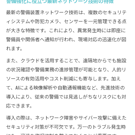
警備強化に役立つ最新ネットワーク技術の特徴
警備強化のためのネットワーク最新動向
最新の警備装置ネットワーク技術は、複数のセキュリテ
防犯意識が高まる福岡県で選ぶべき警備法
ィシステムや防犯カメラ、センサーを一元管理できる点
警備装置ネットワークの導入が広がる理由
が大きな特徴です。これにより、異常発生時には即座に
警備効果を高める最適な装置選びのコツ
警備員や関係者へ通知が行われ、現場対応の迅速化が図
地域防犯に強い警備システムの特徴とは
れます。
警備ネットワークがもたらす安心の仕組み
また、クラウドを活用することで、遠隔地からでも施設
警備装置の選定で重視すべき防犯ポイント
の状況確認や警備業務の進捗管理が可能となり、人的リ
セキュリティ装置導入で地域の安心を実現
ソースの有効活用やコスト削減にも寄与します。加え
警備装置ネットワーク導入で得られる安心
て、AIによる映像解析や自動通報機能など、先進技術の
感
導入により、従来の警備では見逃しがちなリスクにも対
警備とセキュリティ装置の相乗効果とは
応できます。
警備体制強化で地域の防犯力を支える方法
導入の際は、ネットワーク障害やサイバー攻撃に備えた
警備装置のネットワーク化が広げる安全網
セキュリティ対策が不可欠です。万一のトラブル発生時
警備装置ネットワークで実現する共助社会