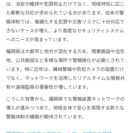
は、治安の維持や犯罪抑止だけでなく、地域特性に応じ
警備装置ネットワークの選び方と活用のコ
た柔軟な対応が求められている点があります。従来の警
ツ
備体制では、複雑化する犯罪や災害リスクに十分対応で
警備強化に欠かせない最新システムの連携
きないケースが増え、より高度なセキュリティシステム
方法
へのニーズが高まっています。
警備装置ネットワークで防犯を高める実践
福岡県は大都市と地方が混在するため、商業施設や住宅
術
地、公共施設など多様な場所で警備強化が必要とされて
警備業界が注目するシステムの導入メリッ
います。特に近年は、機械警備や防犯カメラの設置だけ
ト
でなく、ネットワークを活用したリアルタイムな情報共
警備体制を強化する装置ネットワークとは
有や遠隔監視の重要性が増しています。
警備体制強化に必要なネットワーク構築法
こうした背景から、福岡県でも警備装置ネットワークの
警備装置ネットワークで守る地域の安心
導入が進みつつあり、地域全体で安心を実現する新たな
警備の精度を上げるネットワーク活用事例
警備体制の構築が期待されています。
警備装置連携による現場サポートの実際