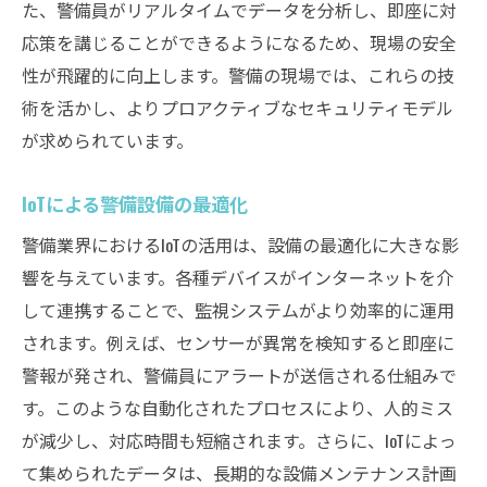
た、警備員がリアルタイムでデータを分析し、即座に対
人間とAIのコラボレーションによる新しい警
応策を講じることができるようになるため、現場の安全
備モデル
性が飛躍的に向上します。警備の現場では、これらの技
未来の警備員に求められる新たなスキルセット
術を活かし、よりプロアクティブなセキュリティモデル
デジタルリテラシーが求められる警備の現
が求められています。
場
コミュニケーション能力と警備の現場
IoTによる警備設備の最適化
サイバーセキュリティの基礎知識の重要性
警備業界におけるIoTの活用は、設備の最適化に大きな影
変化に対応する柔軟性と適応力
響を与えています。各種デバイスがインターネットを介
AIと共に働くためのスキル強化
して連携することで、監視システムがより効率的に運用
されます。例えば、センサーが異常を検知すると即座に
多言語対応力が必要とされる警備シーン
警報が発され、警備員にアラートが送信される仕組みで
警備の新時代：デジタル化がもたらす変革
す。このような自動化されたプロセスにより、人的ミス
デジタル技術が変える警備プロセス
が減少し、対応時間も短縮されます。さらに、IoTによっ
クラウドとモバイルが警備業務を革新
て集められたデータは、長期的な設備メンテナンス計画