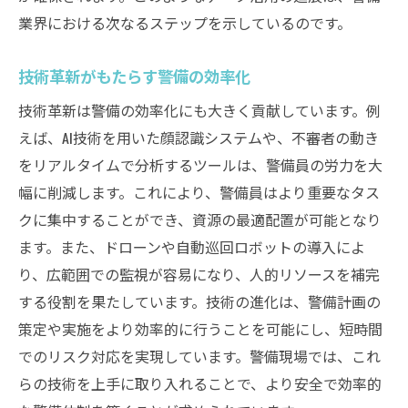
地域社会と連携する警備の新しい在り方
業界における次なるステップを示しているのです。
地域密着型セキュリティの重要性
技術革新がもたらす警備の効率化
住民参加型の防犯活動と警備
技術革新は警備の効率化にも大きく貢献しています。例
地域コミュニティと警備の協働事例
えば、AI技術を用いた顔認識システムや、不審者の動き
地域の特性を活かした警備計画
をリアルタイムで分析するツールは、警備員の労力を大
地域社会の信頼を築く警備の取り組み
幅に削減します。これにより、警備員はより重要なタス
地域連携強化による安全対策の向上
クに集中することができ、資源の最適配置が可能となり
警備業界の未来を支える技術と人材の融合
ます。また、ドローンや自動巡回ロボットの導入によ
技術革新に対応する人材育成戦略
り、広範囲での監視が容易になり、人的リソースを補完
未来の警備を担う人材の条件
する役割を果たしています。技術の進化は、警備計画の
技術と人間力の融合が生む警備の強み
策定や実施をより効率的に行うことを可能にし、短時間
でのリスク対応を実現しています。警備現場では、これ
イノベーションを支える警備の人材教育
らの技術を上手に取り入れることで、より安全で効率的
人材と技術の相乗効果で実現する未来の警