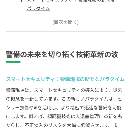
パラダイム
IoTによる警備設備の最適化
リアルタイムデータがもたらす警備の変革
技術革新がもたらす警備の効率化
次世代通信技術が警備に与える影響
警備の未来を切り拓く技術革新の波
クラウド技術の導入で強化される警備シス
テム
警備現場におけるAIとロボットの可能性
スマートセキュリティ：警備現場の新たなパラダイム
AI監視システムの進化とその効果
警備現場は、スマートセキュリティの導入により、従来
ロボティクスが警備業務を変える瞬間
の概念を一新しています。この新しいパラダイムは、セ
自律型警備ロボットの導入事例
ンサー技術やAIを活用し、より精密で迅速な警備を可能
にします。例えば、顔認証技術は入退室管理に革新をも
AIによる脅威予測とリスク管理
たらし、不正侵入のリスクを大幅に低減させます。ま
警備現場の自動化を促進する技術