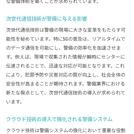
な警備体制を築くことが求められています。
備
警備業界を革新するための継続的な人材育
次世代通信技術が警備に与える影響
成
次世代通信技術は警備の現場に大きな変革をもたらす可
警備の未来を見据えた持続可能なソリューショ
能性を秘めています。特に5Gの普及は、リアルタイムで
ン
のデータ通信を可能にし、警備の効率化を加速させま
エコフレンドリーな警備システムの構築
す。例えば、現場で収集された情報が瞬時にセンターに
持続可能性を考慮した警備プランニング
伝達されることで、迅速な対応が可能となります。これ
再生可能エネルギーを活用した警備の未来
により、犯罪予防や災害対応の質が向上し、社会全体の
環境負荷を減らす警備技術の導入
安全性が高まることが期待されます。警備業界における
持続可能な警備業務の実現に向けて
新たな視点として、次世代通信技術の導入が求められて
います。
未来を見据えた持続可能な警備戦略
クラウド技術の導入で強化される警備システム
クラウド技術は警備システムの強化において重要な役割