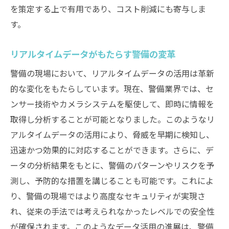
デジタルツイン技術による警備の新たなス
を策定する上で有用であり、コスト削減にも寄与しま
テージ
す。
データアナリティクスで実現する警備のス
マート化
リアルタイムデータがもたらす警備の変革
デジタル化による警備業務の効率向上
警備の現場において、リアルタイムデータの活用は革新
オンラインプラットフォームが拓く警備の
的な変化をもたらしています。現在、警備業界では、セ
未来
ンサー技術やカメラシステムを駆使して、即時に情報を
警備のグローバル化が進む中での業界の挑戦
取得し分析することが可能となりました。このようなリ
アルタイムデータの活用により、脅威を早期に検知し、
国際基準への適応と警備のグローバル展開
迅速かつ効果的に対応することができます。さらに、デ
多文化共生社会における警備の役割
ータの分析結果をもとに、警備のパターンやリスクを予
国際的なテロ対策と警備の連携
測し、予防的な措置を講じることも可能です。これによ
異文化理解が求められる警備の現場
り、警備の現場ではより高度なセキュリティが実現さ
海外進出する警備企業の戦略
れ、従来の手法では考えられなかったレベルでの安全性
グローバル化に伴う警備業務の標準化
が確保されます。このようなデータ活用の進展は、警備